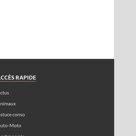
ACCÈS RAPIDE
ctus
nimaux
stuce conso
uto-Moto