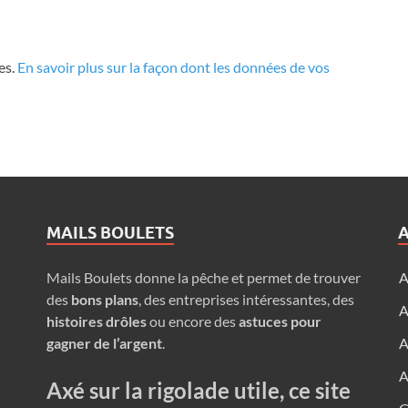
es.
En savoir plus sur la façon dont les données de vos
MAILS BOULETS
Mails Boulets donne la pêche et permet de trouver
A
des
bons plans
, des entreprises intéressantes, des
A
histoires drôles
ou encore des
astuces pour
gagner de l’argent
.
A
A
Axé sur la rigolade utile, ce site