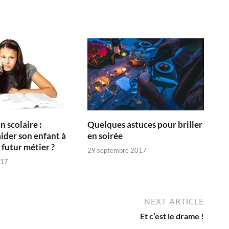
 scolaire :
Quelques astuces pour briller
der son enfant à
en soirée
 futur métier ?
29 septembre 2017
017
NEXT ARTICLE
Et c’est le drame !