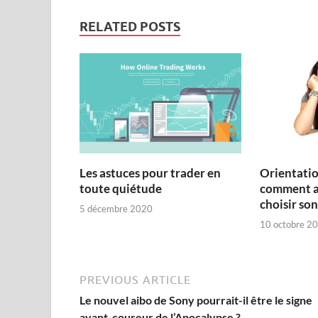
RELATED POSTS
Les astuces pour trader en
Orientation
toute quiétude
comment ai
choisir son
5 décembre 2020
10 octobre 2
PREVIOUS ARTICLE
Le nouvel aibo de Sony pourrait-il être le signe
avant-coureur de l’Apocalypse ?